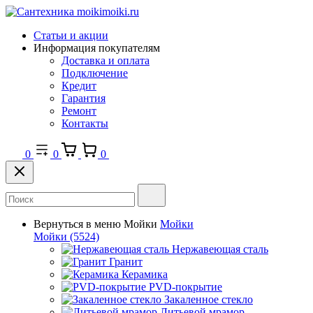
Статьи и акции
Информация покупателям
Доставка и оплата
Подключение
Кредит
Гарантия
Ремонт
Контакты
0
0
0
Вернуться в меню
Мойки
Мойки
Мойки
(5524)
Нержавеющая сталь
Гранит
Керамика
PVD-покрытие
Закаленное стекло
Литьевой мрамор