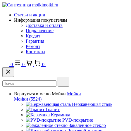
Статьи и акции
Информация покупателям
Доставка и оплата
Подключение
Кредит
Гарантия
Ремонт
Контакты
0
0
0
Вернуться в меню
Мойки
Мойки
Мойки
(5524)
Нержавеющая сталь
Гранит
Керамика
PVD-покрытие
Закаленное стекло
Литьевой мрамор