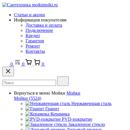
Статьи и акции
Информация покупателям
Доставка и оплата
Подключение
Кредит
Гарантия
Ремонт
Контакты
0
0
0
Вернуться в меню
Мойки
Мойки
Мойки
(5524)
Нержавеющая сталь
Гранит
Керамика
PVD-покрытие
Закаленное стекло
Литьевой мрамор