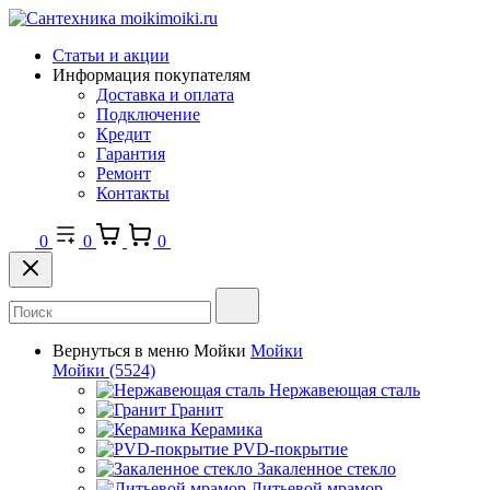
Статьи и акции
Информация покупателям
Доставка и оплата
Подключение
Кредит
Гарантия
Ремонт
Контакты
0
0
0
Вернуться в меню
Мойки
Мойки
Мойки
(5524)
Нержавеющая сталь
Гранит
Керамика
PVD-покрытие
Закаленное стекло
Литьевой мрамор