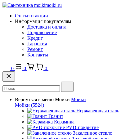
Статьи и акции
Информация покупателям
Доставка и оплата
Подключение
Кредит
Гарантия
Ремонт
Контакты
0
0
0
Вернуться в меню
Мойки
Мойки
Мойки
(5524)
Нержавеющая сталь
Гранит
Керамика
PVD-покрытие
Закаленное стекло
Литьевой мрамор