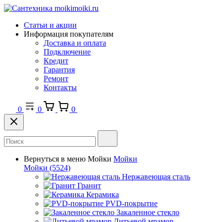
Статьи и акции
Информация покупателям
Доставка и оплата
Подключение
Кредит
Гарантия
Ремонт
Контакты
0
0
0
Вернуться в меню
Мойки
Мойки
Мойки
(5524)
Нержавеющая сталь
Гранит
Керамика
PVD-покрытие
Закаленное стекло
Литьевой мрамор