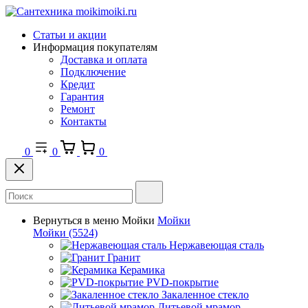
Статьи и акции
Информация покупателям
Доставка и оплата
Подключение
Кредит
Гарантия
Ремонт
Контакты
0
0
0
Вернуться в меню
Мойки
Мойки
Мойки
(5524)
Нержавеющая сталь
Гранит
Керамика
PVD-покрытие
Закаленное стекло
Литьевой мрамор