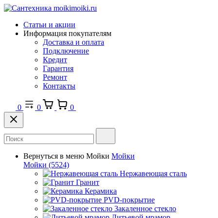
Статьи и акции
Информация покупателям
Доставка и оплата
Подключение
Кредит
Гарантия
Ремонт
Контакты
0
0
0
Вернуться в меню
Мойки
Мойки
Мойки
(5524)
Нержавеющая сталь
Гранит
Керамика
PVD-покрытие
Закаленное стекло
Литьевой мрамор