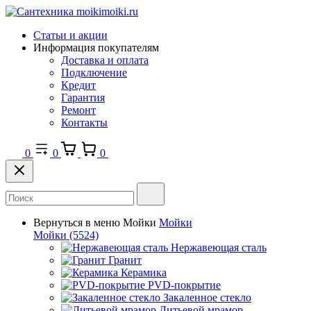
Статьи и акции
Информация покупателям
Доставка и оплата
Подключение
Кредит
Гарантия
Ремонт
Контакты
0
0
0
Вернуться в меню
Мойки
Мойки
Мойки
(5524)
Нержавеющая сталь
Гранит
Керамика
PVD-покрытие
Закаленное стекло
Литьевой мрамор