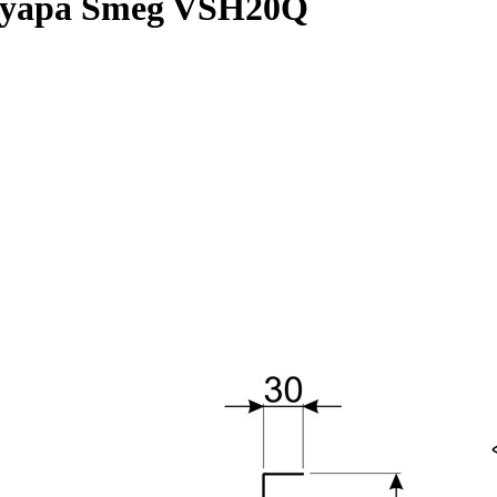
ссуара Smeg VSH20Q