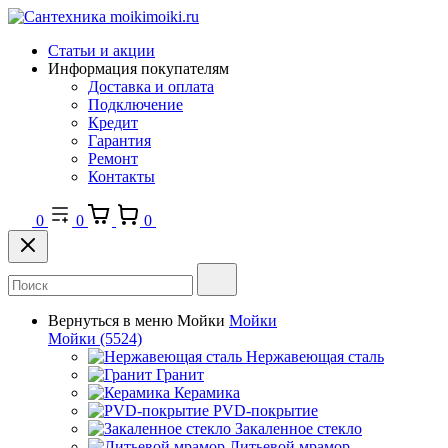
Статьи и акции
Информация покупателям
Доставка и оплата
Подключение
Кредит
Гарантия
Ремонт
Контакты
0
0
0
Вернуться в меню
Мойки
Мойки
Мойки
(5524)
Нержавеющая сталь
Гранит
Керамика
PVD-покрытие
Закаленное стекло
Литьевой мрамор