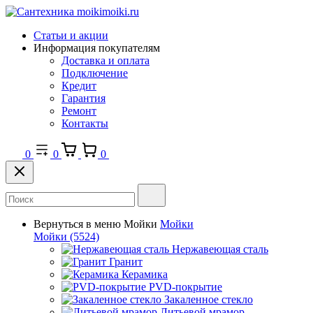
Статьи и акции
Информация покупателям
Доставка и оплата
Подключение
Кредит
Гарантия
Ремонт
Контакты
0
0
0
Вернуться в меню
Мойки
Мойки
Мойки
(5524)
Нержавеющая сталь
Гранит
Керамика
PVD-покрытие
Закаленное стекло
Литьевой мрамор