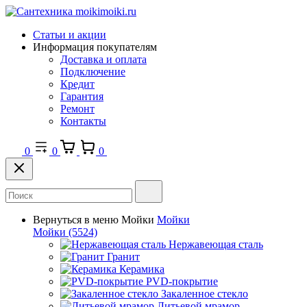
Статьи и акции
Информация покупателям
Доставка и оплата
Подключение
Кредит
Гарантия
Ремонт
Контакты
0
0
0
Вернуться в меню
Мойки
Мойки
Мойки
(5524)
Нержавеющая сталь
Гранит
Керамика
PVD-покрытие
Закаленное стекло
Литьевой мрамор