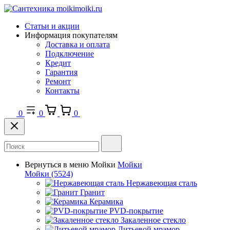
Статьи и акции
Информация покупателям
Доставка и оплата
Подключение
Кредит
Гарантия
Ремонт
Контакты
0
0
0
Вернуться в меню
Мойки
Мойки
Мойки
(5524)
Нержавеющая сталь
Гранит
Керамика
PVD-покрытие
Закаленное стекло
Литьевой мрамор