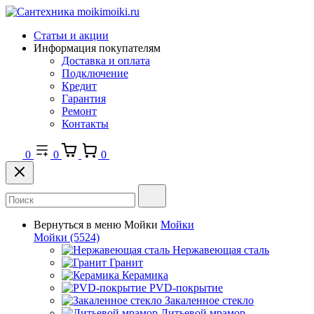
Статьи и акции
Информация покупателям
Доставка и оплата
Подключение
Кредит
Гарантия
Ремонт
Контакты
0
0
0
Вернуться в меню
Мойки
Мойки
Мойки
(5524)
Нержавеющая сталь
Гранит
Керамика
PVD-покрытие
Закаленное стекло
Литьевой мрамор