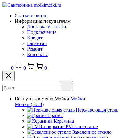
Статьи и акции
Информация покупателям
Доставка и оплата
Подключение
Кредит
Гарантия
Ремонт
Контакты
0
0
0
Вернуться в меню
Мойки
Мойки
Мойки
(5524)
Нержавеющая сталь
Гранит
Керамика
PVD-покрытие
Закаленное стекло
Литьевой мрамор