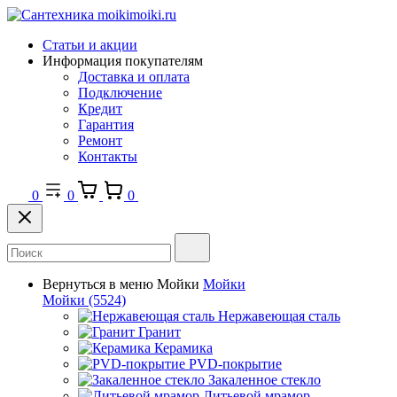
Статьи и акции
Информация покупателям
Доставка и оплата
Подключение
Кредит
Гарантия
Ремонт
Контакты
0
0
0
Вернуться в меню
Мойки
Мойки
Мойки
(5524)
Нержавеющая сталь
Гранит
Керамика
PVD-покрытие
Закаленное стекло
Литьевой мрамор