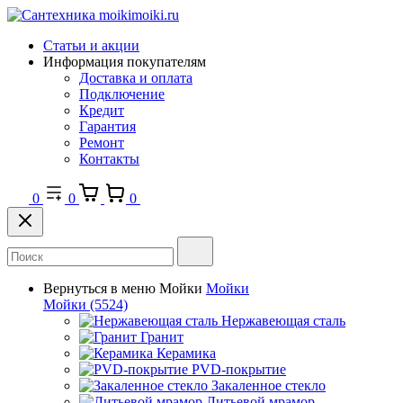
Статьи и акции
Информация покупателям
Доставка и оплата
Подключение
Кредит
Гарантия
Ремонт
Контакты
0
0
0
Вернуться в меню
Мойки
Мойки
Мойки
(5524)
Нержавеющая сталь
Гранит
Керамика
PVD-покрытие
Закаленное стекло
Литьевой мрамор