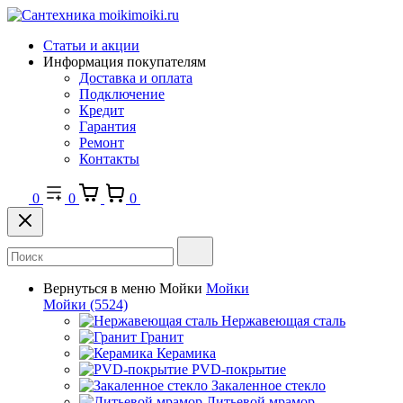
Статьи и акции
Информация покупателям
Доставка и оплата
Подключение
Кредит
Гарантия
Ремонт
Контакты
0
0
0
Вернуться в меню
Мойки
Мойки
Мойки
(5524)
Нержавеющая сталь
Гранит
Керамика
PVD-покрытие
Закаленное стекло
Литьевой мрамор