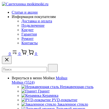
Статьи и акции
Информация покупателям
Доставка и оплата
Подключение
Кредит
Гарантия
Ремонт
Контакты
0
0
0
Вернуться в меню
Мойки
Мойки
Мойки
(5524)
Нержавеющая сталь
Гранит
Керамика
PVD-покрытие
Закаленное стекло
Литьевой мрамор