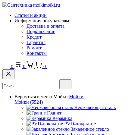
Статьи и акции
Информация покупателям
Доставка и оплата
Подключение
Кредит
Гарантия
Ремонт
Контакты
0
0
0
Вернуться в меню
Мойки
Мойки
Мойки
(5524)
Нержавеющая сталь
Гранит
Керамика
PVD-покрытие
Закаленное стекло
Литьевой мрамор