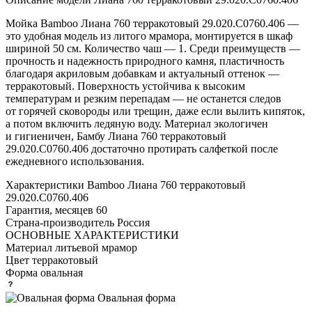
Мойка Bamboo Лиана 760 терракотовый 29.020.C0760.406 —
это удобная модель из литого мрамора, монтируется в шкаф
шириной 50 см. Количество чаш — 1. Среди преимуществ —
прочность и надежность природного камня, пластичность
благодаря акриловым добавкам и актуальный оттенок —
терракотовый. Поверхность устойчива к высоким
температурам и резким перепадам — не останется следов
от горячей сковороды или трещин, даже если вылить кипяток,
а потом включить ледяную воду. Материал экологичен
и гигиеничен, Бамбу Лиана 760 терракотовый
29.020.C0760.406 достаточно протирать салфеткой после
ежедневного использования.
Характеристики
Bamboo Лиана 760 терракотовый
29.020.C0760.406
Гарантия, месяцев
60
Страна-производитель
Россия
ОСНОВНЫЕ ХАРАКТЕРИСТИКИ
Материал
литьевой мрамор
Цвет
терракотовый
Форма
овальная
Овальная форма