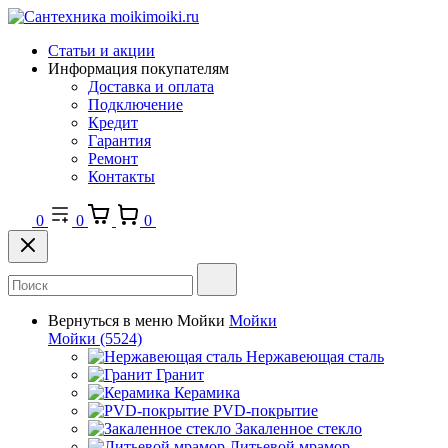
Статьи и акции
Информация покупателям
Доставка и оплата
Подключение
Кредит
Гарантия
Ремонт
Контакты
0
0
0
Вернуться в меню
Мойки
Мойки
Мойки
(5524)
Нержавеющая сталь
Гранит
Керамика
PVD-покрытие
Закаленное стекло
Литьевой мрамор