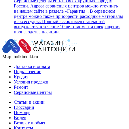
Сервисные центры есть во всех крупных городах
России. Адреса сервисных центров можно уточнить
на нашем сайте в разделе «Гарантия». В сервисном
центре можно также приобрести расходные материалы
и аксессуары. Полный ассортимент запчастей
выпускается в течение 10 лет с момента прекращения
производства позиции.
Мир moikimoiki.ru
Доставка и оплата
Подключение
Кредит
Условия продажи
Ремонт
Сервисные центры
Статьи и акции
Глоссарий
Помощь
Видео
Возврат и обмен
Контакты