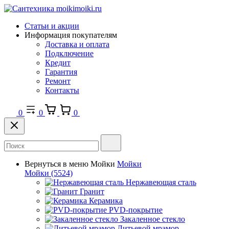
Статьи и акции
Информация покупателям
Доставка и оплата
Подключение
Кредит
Гарантия
Ремонт
Контакты
0
0
0
Вернуться в меню
Мойки
Мойки
Мойки
(5524)
Нержавеющая сталь
Гранит
Керамика
PVD-покрытие
Закаленное стекло
Литьевой мрамор