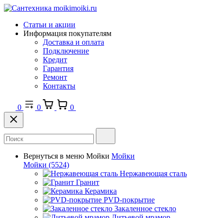
Статьи и акции
Информация покупателям
Доставка и оплата
Подключение
Кредит
Гарантия
Ремонт
Контакты
0
0
0
Вернуться в меню
Мойки
Мойки
Мойки
(5524)
Нержавеющая сталь
Гранит
Керамика
PVD-покрытие
Закаленное стекло
Литьевой мрамор