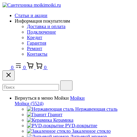
Статьи и акции
Информация покупателям
Доставка и оплата
Подключение
Кредит
Гарантия
Ремонт
Контакты
0
0
0
Вернуться в меню
Мойки
Мойки
Мойки
(5524)
Нержавеющая сталь
Гранит
Керамика
PVD-покрытие
Закаленное стекло
Литьевой мрамор