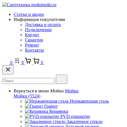
Статьи и акции
Информация покупателям
Доставка и оплата
Подключение
Кредит
Гарантия
Ремонт
Контакты
0
0
0
Вернуться в меню
Мойки
Мойки
Мойки
(5524)
Нержавеющая сталь
Гранит
Керамика
PVD-покрытие
Закаленное стекло
Литьевой мрамор