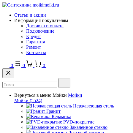
Статьи и акции
Информация покупателям
Доставка и оплата
Подключение
Кредит
Гарантия
Ремонт
Контакты
0
0
0
Вернуться в меню
Мойки
Мойки
Мойки
(5524)
Нержавеющая сталь
Гранит
Керамика
PVD-покрытие
Закаленное стекло
Литьевой мрамор