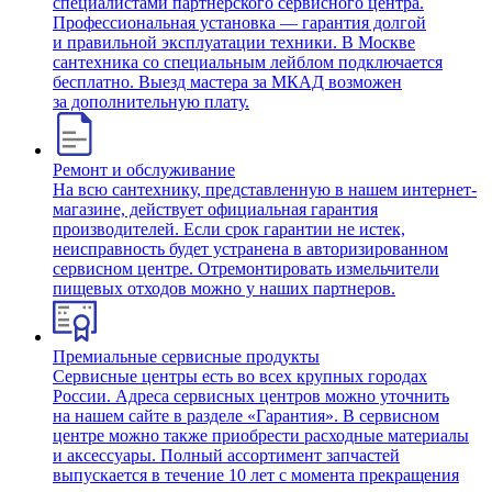
специалистами партнерского сервисного центра.
Профессиональная установка — гарантия долгой
и правильной эксплуатации техники. В Москве
сантехника со специальным лейблом подключается
бесплатно. Выезд мастера за МКАД возможен
за дополнительную плату.
Ремонт и обслуживание
На всю сантехнику, представленную в нашем интернет-
магазине, действует официальная гарантия
производителей. Если срок гарантии не истек,
неисправность будет устранена в авторизированном
сервисном центре. Отремонтировать измельчители
пищевых отходов можно у наших партнеров.
Премиальные сервисные продукты
Сервисные центры есть во всех крупных городах
России. Адреса сервисных центров можно уточнить
на нашем сайте в разделе «Гарантия». В сервисном
центре можно также приобрести расходные материалы
и аксессуары. Полный ассортимент запчастей
выпускается в течение 10 лет с момента прекращения