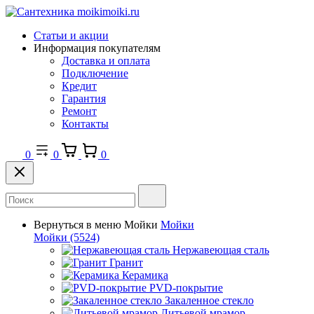
Статьи и акции
Информация покупателям
Доставка и оплата
Подключение
Кредит
Гарантия
Ремонт
Контакты
0
0
0
Вернуться в меню
Мойки
Мойки
Мойки
(5524)
Нержавеющая сталь
Гранит
Керамика
PVD-покрытие
Закаленное стекло
Литьевой мрамор