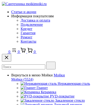
Статьи и акции
Информация покупателям
Доставка и оплата
Подключение
Кредит
Гарантия
Ремонт
Контакты
0
0
0
Вернуться в меню
Мойки
Мойки
Мойки
(5524)
Нержавеющая сталь
Гранит
Керамика
PVD-покрытие
Закаленное стекло
Литьевой мрамор