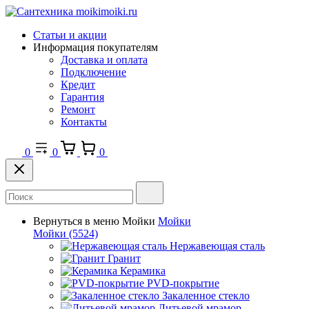
Статьи и акции
Информация покупателям
Доставка и оплата
Подключение
Кредит
Гарантия
Ремонт
Контакты
0
0
0
Вернуться в меню
Мойки
Мойки
Мойки
(5524)
Нержавеющая сталь
Гранит
Керамика
PVD-покрытие
Закаленное стекло
Литьевой мрамор