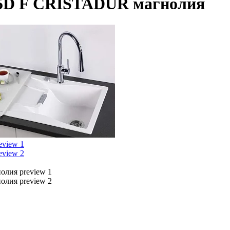
5D F CRISTADUR магнолия