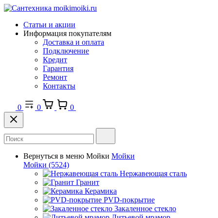
Статьи и акции
Информация покупателям
Доставка и оплата
Подключение
Кредит
Гарантия
Ремонт
Контакты
0
0
0
Вернуться в меню
Мойки
Мойки
Мойки
(5524)
Нержавеющая сталь
Гранит
Керамика
PVD-покрытие
Закаленное стекло
Литьевой мрамор