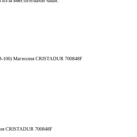
из-за вместительной чаши.
ll D-100) Магнолия CRISTADUR 700848F
нолия CRISTADUR 700848F