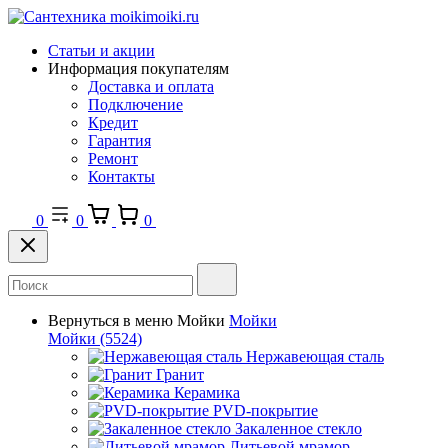
Статьи и акции
Информация покупателям
Доставка и оплата
Подключение
Кредит
Гарантия
Ремонт
Контакты
0
0
0
Вернуться в меню
Мойки
Мойки
Мойки
(5524)
Нержавеющая сталь
Гранит
Керамика
PVD-покрытие
Закаленное стекло
Литьевой мрамор