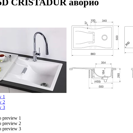
5D CRISTADUR аворио