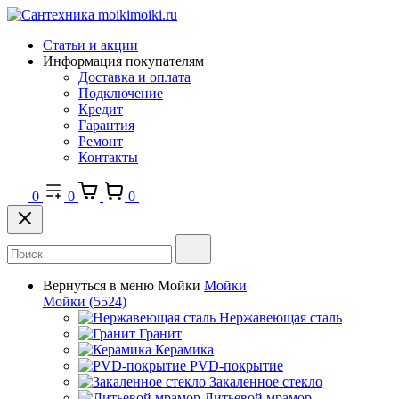
Статьи и акции
Информация покупателям
Доставка и оплата
Подключение
Кредит
Гарантия
Ремонт
Контакты
0
0
0
Вернуться в меню
Мойки
Мойки
Мойки
(5524)
Нержавеющая сталь
Гранит
Керамика
PVD-покрытие
Закаленное стекло
Литьевой мрамор