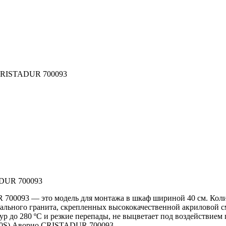
о CRISTADUR 700093
ADUR 700093
 700093 — это модель для монтажа в шкаф шириной 40 см. Кол
урального гранита, скрепленных высококачественной акриловой 
р до 280 ºС и резкие перепады, не выцветает под воздействием
-100S) Аворио CRISTADUR 700093.