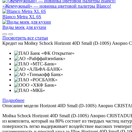
«Жемчужный» — новинка цветовой палитры Blanco!
Blanco Metra XL 6S
Виды моек для кухни
Посмотреть все статьи
Кредит на
Мойку Schock Horizont 40D Small (D-100S) Авори
Подробнее
Описание модели
Horizont 40D Small (D-100S) Аворио CRIST
Мойка Schock Horizont 40D Small (D-100S) Аворио CRISTADUR
из композита, который на 80% состоит из твердых частиц нат
поверхность легко выдерживает воздействие высоких температу
гигиеничность и простой уход за Шок Horizont 40D Small (D