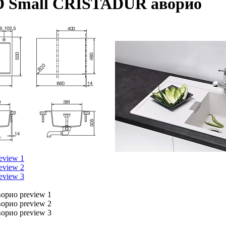
 Small CRISTADUR аворио