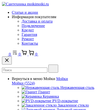
Статьи и акции
Информация покупателям
Доставка и оплата
Подключение
Кредит
Гарантия
Ремонт
Контакты
0
0
0
Вернуться в меню
Мойки
Мойки
Мойки
(5524)
Нержавеющая сталь
Гранит
Керамика
PVD-покрытие
Закаленное стекло
Литьевой мрамор