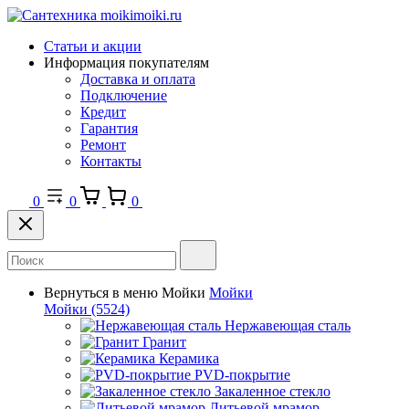
Статьи и акции
Информация покупателям
Доставка и оплата
Подключение
Кредит
Гарантия
Ремонт
Контакты
0
0
0
Вернуться в меню
Мойки
Мойки
Мойки
(5524)
Нержавеющая сталь
Гранит
Керамика
PVD-покрытие
Закаленное стекло
Литьевой мрамор