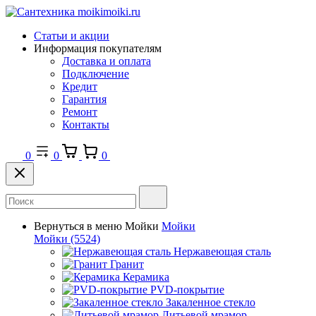
Статьи и акции
Информация покупателям
Доставка и оплата
Подключение
Кредит
Гарантия
Ремонт
Контакты
0
0
0
Вернуться в меню
Мойки
Мойки
Мойки
(5524)
Нержавеющая сталь
Гранит
Керамика
PVD-покрытие
Закаленное стекло
Литьевой мрамор