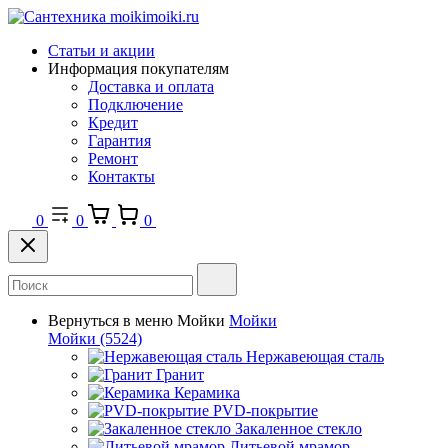
Статьи и акции
Информация покупателям
Доставка и оплата
Подключение
Кредит
Гарантия
Ремонт
Контакты
0
0
0
Вернуться в меню
Мойки
Мойки
Мойки
(5524)
Нержавеющая сталь
Гранит
Керамика
PVD-покрытие
Закаленное стекло
Литьевой мрамор