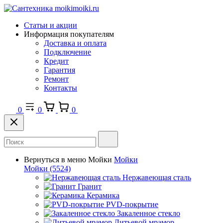
Статьи и акции
Информация покупателям
Доставка и оплата
Подключение
Кредит
Гарантия
Ремонт
Контакты
0
0
0
Вернуться в меню
Мойки
Мойки
Мойки
(5524)
Нержавеющая сталь
Гранит
Керамика
PVD-покрытие
Закаленное стекло
Литьевой мрамор