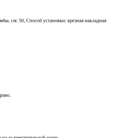
мбы, см: 50, Способ установки: врезная накладная
раво.
из-за вместительной чаши.