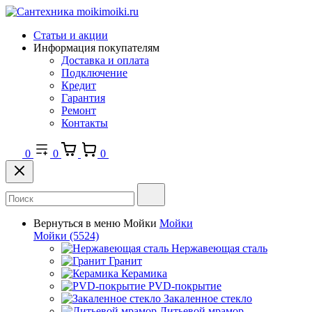
Статьи и акции
Информация покупателям
Доставка и оплата
Подключение
Кредит
Гарантия
Ремонт
Контакты
0
0
0
Вернуться в меню
Мойки
Мойки
Мойки
(5524)
Нержавеющая сталь
Гранит
Керамика
PVD-покрытие
Закаленное стекло
Литьевой мрамор