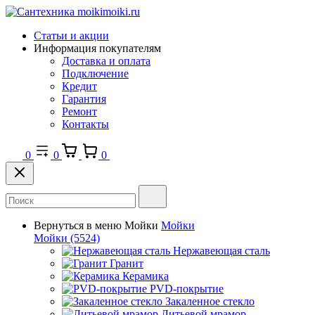
Статьи и акции
Информация покупателям
Доставка и оплата
Подключение
Кредит
Гарантия
Ремонт
Контакты
0
0
0
Вернуться в меню
Мойки
Мойки
Мойки
(5524)
Нержавеющая сталь
Гранит
Керамика
PVD-покрытие
Закаленное стекло
Литьевой мрамор