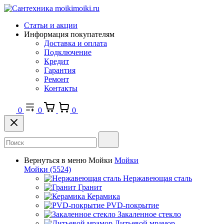
Статьи и акции
Информация покупателям
Доставка и оплата
Подключение
Кредит
Гарантия
Ремонт
Контакты
0
0
0
Вернуться в меню
Мойки
Мойки
Мойки
(5524)
Нержавеющая сталь
Гранит
Керамика
PVD-покрытие
Закаленное стекло
Литьевой мрамор