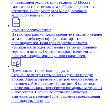
и правильной эксплуатации техники. В Москве
сантехника со специальным лейблом подключается
бесплатно. Выезд мастера за МКАД возможен
за дополнительную плату.
Ремонт и обслуживание
На всю сантехнику, представленную в нашем интернет-
магазине, действует официальная гарантия
производителей. Если срок гарантии не истек,
неисправность будет устранена в авторизированном
сервисном центре. Отремонтировать измельчители
пищевых отходов можно у наших партнеров.
Премиальные сервисные продукты
Сервисные центры есть во всех крупных городах
России. Адреса сервисных центров можно уточнить
на нашем сайте в разделе «Гарантия». В сервисном
центре можно также приобрести расходные материалы
и аксессуары. Полный ассортимент запчастей
выпускается в течение 10 лет с момента прекращения
производства позиции.