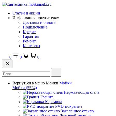
Статьи и акции
Информация покупателям
Доставка и оплата
Подключение
Кредит
Гарантия
Ремонт
Контакты
0
0
0
Вернуться в меню
Мойки
Мойки
Мойки
(5524)
Нержавеющая сталь
Гранит
Керамика
PVD-покрытие
Закаленное стекло
Литьевой мрамор