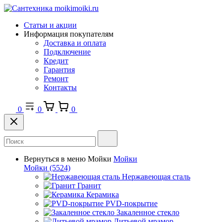
Статьи и акции
Информация покупателям
Доставка и оплата
Подключение
Кредит
Гарантия
Ремонт
Контакты
0
0
0
Вернуться в меню
Мойки
Мойки
Мойки
(5524)
Нержавеющая сталь
Гранит
Керамика
PVD-покрытие
Закаленное стекло
Литьевой мрамор