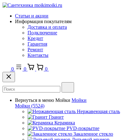
Статьи и акции
Информация покупателям
Доставка и оплата
Подключение
Кредит
Гарантия
Ремонт
Контакты
0
0
0
Вернуться в меню
Мойки
Мойки
Мойки
(5524)
Нержавеющая сталь
Гранит
Керамика
PVD-покрытие
Закаленное стекло
Литьевой мрамор