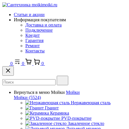
Статьи и акции
Информация покупателям
Доставка и оплата
Подключение
Кредит
Гарантия
Ремонт
Контакты
0
0
0
Вернуться в меню
Мойки
Мойки
Мойки
(5524)
Нержавеющая сталь
Гранит
Керамика
PVD-покрытие
Закаленное стекло
Литьевой мрамор