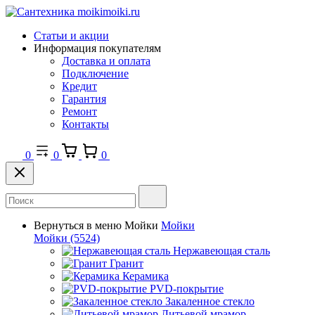
Статьи и акции
Информация покупателям
Доставка и оплата
Подключение
Кредит
Гарантия
Ремонт
Контакты
0
0
0
Вернуться в меню
Мойки
Мойки
Мойки
(5524)
Нержавеющая сталь
Гранит
Керамика
PVD-покрытие
Закаленное стекло
Литьевой мрамор