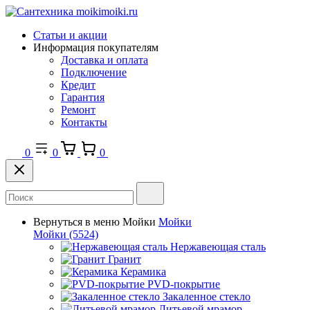
Статьи и акции
Информация покупателям
Доставка и оплата
Подключение
Кредит
Гарантия
Ремонт
Контакты
0
0
0
Вернуться в меню
Мойки
Мойки
Мойки
(5524)
Нержавеющая сталь
Гранит
Керамика
PVD-покрытие
Закаленное стекло
Литьевой мрамор