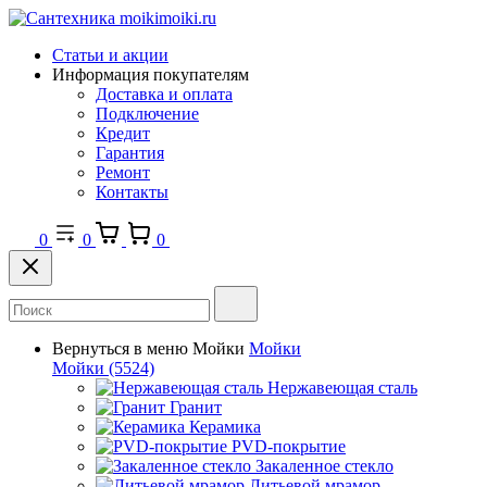
Статьи и акции
Информация покупателям
Доставка и оплата
Подключение
Кредит
Гарантия
Ремонт
Контакты
0
0
0
Вернуться в меню
Мойки
Мойки
Мойки
(5524)
Нержавеющая сталь
Гранит
Керамика
PVD-покрытие
Закаленное стекло
Литьевой мрамор