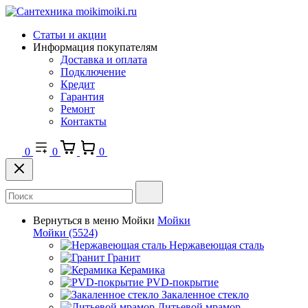
Статьи и акции
Информация покупателям
Доставка и оплата
Подключение
Кредит
Гарантия
Ремонт
Контакты
0
0
0
Вернуться в меню
Мойки
Мойки
Мойки
(5524)
Нержавеющая сталь
Гранит
Керамика
PVD-покрытие
Закаленное стекло
Литьевой мрамор