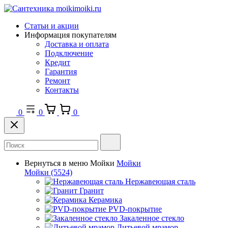
Статьи и акции
Информация покупателям
Доставка и оплата
Подключение
Кредит
Гарантия
Ремонт
Контакты
0
0
0
Вернуться в меню
Мойки
Мойки
Мойки
(5524)
Нержавеющая сталь
Гранит
Керамика
PVD-покрытие
Закаленное стекло
Литьевой мрамор