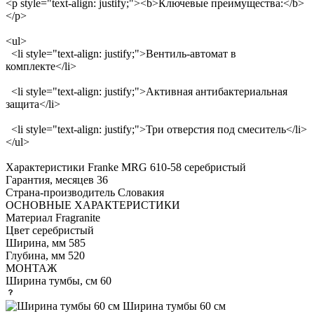
<p style="text-align: justify;"><b>Ключевые преимущества:</b>
</p>
<ul>
<li style="text-align: justify;">Вентиль-автомат в
комплекте</li>
<li style="text-align: justify;">Активная антибактериальная
защита</li>
<li style="text-align: justify;">Три отверстия под смеситель</li>
</ul>
Характеристики
Franke MRG 610-58 серебристый
Гарантия, месяцев
36
Страна-производитель
Словакия
ОСНОВНЫЕ ХАРАКТЕРИСТИКИ
Материал
Fragranite
Цвет
серебристый
Ширина, мм
585
Глубина, мм
520
МОНТАЖ
Ширина тумбы, см
60
Ширина тумбы 60 см