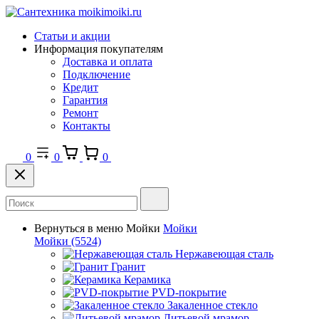
Статьи и акции
Информация покупателям
Доставка и оплата
Подключение
Кредит
Гарантия
Ремонт
Контакты
0
0
0
Вернуться в меню
Мойки
Мойки
Мойки
(5524)
Нержавеющая сталь
Гранит
Керамика
PVD-покрытие
Закаленное стекло
Литьевой мрамор